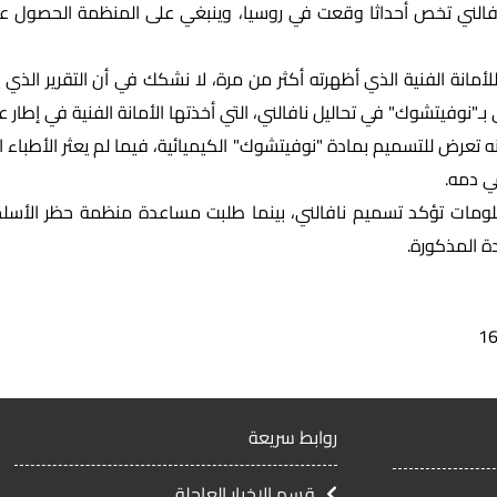
افالني تخص أحداثا وقعت في روسيا، وينبغي على المنظمة الحصول ع
 للأمانة الفنية الذي أظهرته أكثر من مرة، لا نشكك في أن التقرير ا
 بـ"نوفيتشوك" في تحاليل نافالني، التي أخذتها الأمانة الفنية في إطار ع
أنه تعرض للتسميم بمادة "نوفيتشوك" الكيميائية، فيما لم يعثر الأطباء ا
في دمه.
ومات تؤكد تسميم نافالني، بينما طلبت مساعدة منظمة حظر الأسلحة ا
دة المذكورة.
1
روابط سريعة
قسم الاخبار العاجلة